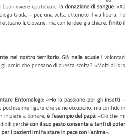
el buon vivere quotidiano:
la donazione di sangue
. «Ad
iega Giada – poi, una volta ottenuto il via libera, ho
ffettuano lì. Giovane, ma con le idee già chiare,
finito il
nte nel nostro territorio
. Già
nelle scuole
i volontari
gli amici che pensano di questa scelta? «Molti di loro
ventare Entomologo
: «
Ho la passione per gli insetti
–
no pochissime figure che se ne occupano, ma confido in
er iniziare a donare,
è l’esempio del papà
: «Ciò che mi
edibili perché
con il suo gesto consente a tanti di poter
o per i pazienti mi fa stare in pace con l’anima
».