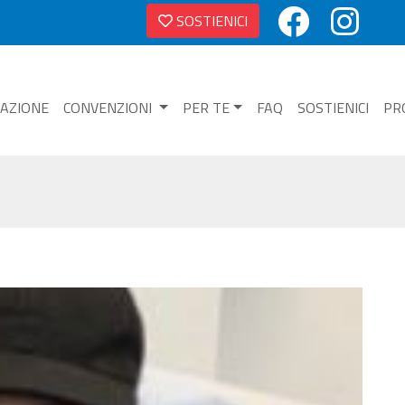
SOSTIENICI
NAZIONE
CONVENZIONI
PER TE
FAQ
SOSTIENICI
PR