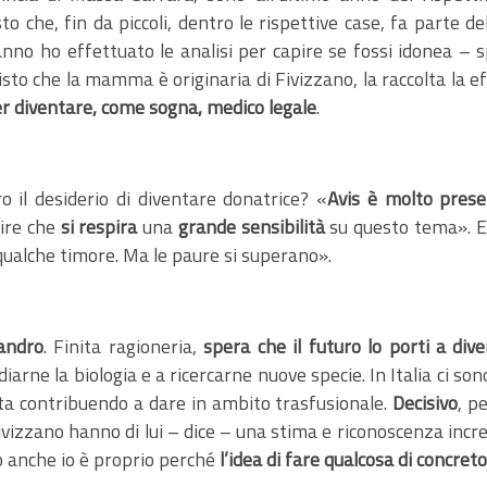
to che, fin da piccoli, dentro le rispettive case, fa parte d
nno ho effettuato le analisi per capire se fossi idonea – sp
 visto che la mamma è originaria di Fivizzano, la raccolta la e
 per diventare, come sogna, medico legale
.
o il desiderio di diventare donatrice? «
Avis è molto prese
dire che
si respira
una
grande sensibilità
su questo tema». E 
qualche timore. Ma le paure si superano».
andro
. Finita ragioneria,
spera che il futuro lo porti a di
arne la biologia e a ricercarne nuove specie. In Italia ci so
sta contribuendo a dare in ambito trasfusionale.
Decisivo
, p
Fivizzano hanno di lui – dice – una stima e riconoscenza incr
to anche io è proprio perché
l’idea di fare qualcosa di concret