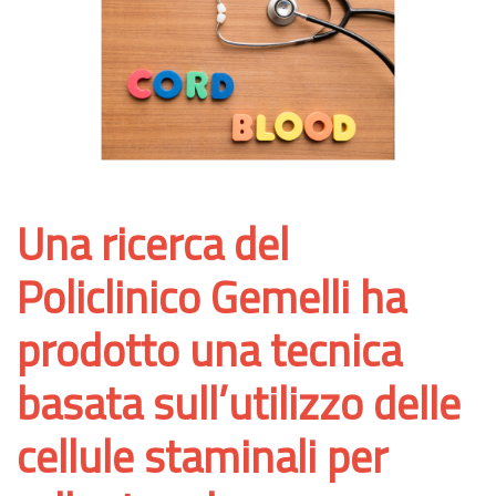
Una ricerca del
Policlinico Gemelli ha
prodotto una tecnica
basata sull’utilizzo delle
cellule staminali per