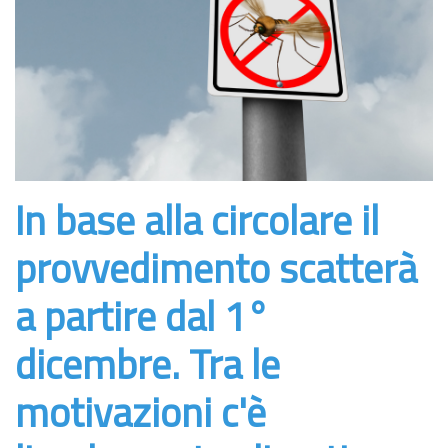
In base alla circolare il
provvedimento scatterà
a partire dal 1°
dicembre. Tra le
motivazioni c'è