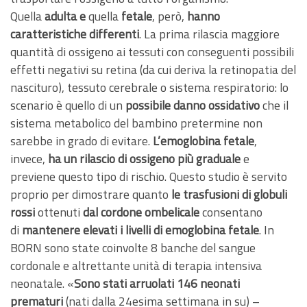
Quella
adulta e
quella
fetale
, però,
hanno
caratteristiche differenti
. La prima rilascia maggiore
quantità di ossigeno ai tessuti con conseguenti possibili
effetti negativi su retina (da cui deriva la retinopatia del
nascituro), tessuto cerebrale o sistema respiratorio: lo
scenario è quello di un
possibile danno ossidativo
che il
sistema metabolico del bambino pretermine non
sarebbe in grado di evitare.
L’emoglobina fetale
,
invece,
ha un rilascio di ossigeno più graduale
e
previene questo tipo di rischio. Questo studio è servito
proprio per dimostrare quanto
le trasfusioni di globuli
rossi
ottenuti
dal cordone ombelicale
consentano
di
mantenere elevati i livelli di emoglobina fetale
. In
BORN sono state coinvolte 8 banche del sangue
cordonale e altrettante unità di terapia intensiva
neonatale. «
Sono stati arruolati 146 neonati
prematuri
(nati dalla 24esima settimana in su) –