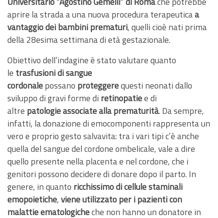
Universitario “Agostino Gemelli” di Roma
che potrebbe
aprire la strada a una nuova procedura terapeutica
a
vantaggio dei bambini prematuri
, quelli cioè nati prima
della 28esima settimana di età gestazionale.
Obiettivo dell’indagine è stato valutare quanto
le
trasfusioni di sangue
cordonale
possano
proteggere
questi neonati dallo
sviluppo di gravi forme di
retinopatie
e di
altre
patologie associate alla prematurità
. Da sempre,
infatti, la donazione di emocomponenti rappresenta un
vero e proprio gesto salvavita: tra i vari tipi c’è anche
quella del sangue del cordone ombelicale, vale a dire
quello presente nella placenta e nel cordone, che i
genitori possono decidere di donare dopo il parto. In
genere, in quanto
ricchissimo di cellule staminali
emopoietiche
,
viene utilizzato per i pazienti con
malattie ematologiche
che non hanno un donatore in