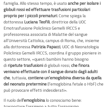
famiglia. Allo stesso tempo, è usato
anche per isolare i
globuli rossi ed effettuare trasfusioni particolari
proprio per i piccoli prematuri
. Come spiega la
dottoressa
Luciana Teofili
, direttrice della UOC
Emotrasfusione Policlinico Gemelli IRCCS e
professoressa associata di Malattie del sangue
all’Università Cattolica, campus di Roma, che, insieme
alla dottoressa
Patrizia Papacci
, UOC di Neonatologia
Policlinico Gemelli IRCCS, coordina il gruppo pioniere in
questo settore, «questi bambini hanno bisogno
di
ripetute trasfusioni
di globuli rossi,
che finora
venivano effettuate con il sangue donato dagli adulti
che
, tuttavia,
contiene un’emoglobina diversa da quella
del neonato pretermine
(l’emoglobina fetale o HbF) che
può provocare effetti indesiderati».
Il ruolo del
l’emoglobina
lo conosciamo bene:
trasportare l’ossigeno a tutto l’organismo.