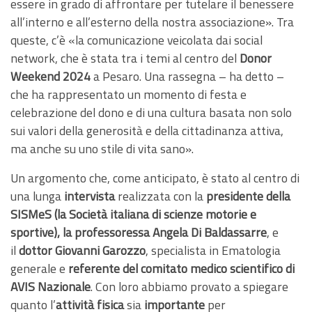
essere in grado di affrontare per tutelare il benessere
all’interno e all’esterno della nostra associazione». Tra
queste, c’è «la comunicazione veicolata dai social
network, che è stata tra i temi al centro del
Donor
Weekend 2024
a Pesaro. Una rassegna – ha detto –
che ha rappresentato un momento di festa e
celebrazione del dono e di una cultura basata non solo
sui valori della generosità e della cittadinanza attiva,
ma anche su uno stile di vita sano».
Un argomento che, come anticipato, è stato al centro di
una lunga
intervista
realizzata con la
presidente della
SISMeS (la Società italiana di scienze motorie e
sportive), la professoressa Angela Di Baldassarre
, e
il
dottor Giovanni Garozzo
, specialista in Ematologia
generale e
referente del comitato medico scientifico di
AVIS Nazionale
. Con loro abbiamo provato a spiegare
quanto l’
attività fisica
sia
importante
per