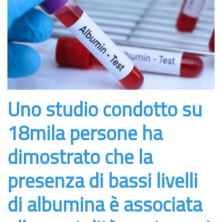
Uno studio condotto su
18mila persone ha
dimostrato che la
presenza di bassi livelli
di albumina è associata