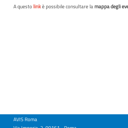
A questo
link
è possibile consultare la
mappa degli eve
AVIS Roma
Via Imperia, 2, 00161 - Roma