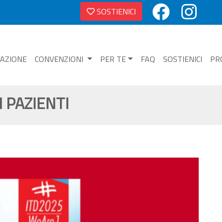
SOSTIENICI
NAZIONE
CONVENZIONI
PER TE
FAQ
SOSTIENICI
PR
 PAZIENTI