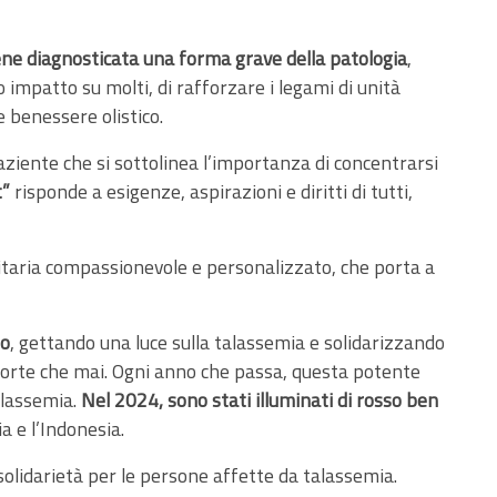
viene diagnosticata una forma grave della patologia
,
 impatto su molti, di rafforzare i legami di unità
e benessere olistico.
aziente che si sottolinea l’importanza di concentrarsi
t”
risponde a esigenze, aspirazioni e diritti di tutti,
nitaria compassionevole e personalizzato, che porta a
so
, gettando una luce sulla talassemia e solidarizzando
forte che mai. Ogni anno che passa, questa potente
alassemia.
Nel 2024, sono stati illuminati di rosso ben
ia e l’Indonesia.
olidarietà per le persone affette da talassemia.