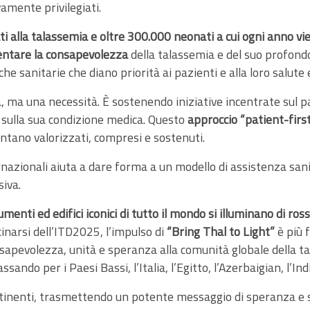
amente privilegiati.
gati alla talassemia e oltre 300.000 neonati a cui ogni anno 
ntare la consapevolezza
della talassemia e del suo profondo
he sanitarie che diano priorità ai pazienti e alla loro salute 
à, ma una necessità. È sostenendo iniziative incentrate sul p
o sulla sua condizione medica. Questo
approccio “patient-firs
entano valorizzati, compresi e sostenuti.
ernazionali aiuta a dare forma a un modello di assistenza sa
siva.
enti ed edifici iconici di tutto il mondo si illuminano di ros
cinarsi dell’ITD2025, l’impulso di
“Bring Thal to Light”
è più 
sapevolezza, unità e speranza alla comunità globale della t
passando per i Paesi Bassi, l’Italia, l’Egitto, l’Azerbaigian, l’Ind
ntinenti, trasmettendo un potente messaggio di speranza e s