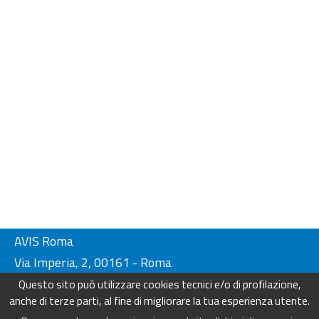
AVIS Roma
Via Imperia, 2, 00161 - Roma
Tel. 06-44230134/ 4404249
Questo sito può utilizzare cookies tecnici e/o di profilazione,
Fax. 06-44230136
anche di terze parti, al fine di migliorare la tua esperienza utente.
info@avisroma.it - www.avisroma.it