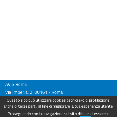
AVIS Roma
Via Imperia, 2, 00161 - Roma
Tel. 06-44230134/ 4404249
Questo sito può utilizzare cookies tecnici e/o di profilazione,
Fax. 06-44230136
anche di terze parti, al fine di migliorare la tua esperienza utente.
info@avisroma.it - www.avisroma.it
Proseguendo con la navigazione sul sito dichiari di essere in