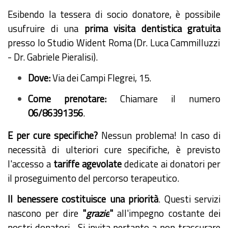
Esibendo la tessera di socio donatore, è possibile
usufruire di una
prima visita dentistica gratuita
presso lo Studio Wident Roma (Dr. Luca Cammilluzzi
- Dr. Gabriele Pieralisi).
Dove:
Via dei Campi Flegrei, 15.
Come prenotare:
Chiamare il numero
06/86391356
.
E per cure specifiche?
Nessun problema! I
n caso di
necessità di ulteriori cure specifiche, è previsto
l'accesso a
tariffe agevolate
dedicate ai donatori per
il proseguimento del percorso terapeutico.
Il benessere costituisce una priorità
. Questi servizi
nascono per dire
"
grazie
"
all'impegno costante dei
nostri donatori. Si invita pertanto a non trascurare