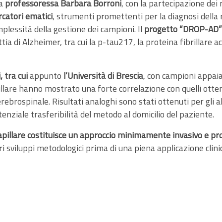
la
professoressa Barbara Borroni
, con la partecipazione dei 
arcatori ematici
, strumenti promettenti per la diagnosi della m
mplessità della gestione dei campioni. Il
progetto “DROP-AD”
tia di Alzheimer, tra cui la p-tau217, la proteina fibrillare a
, tra cui
appunto
l’Università di Brescia
, con campioni appaia
capillare hanno mostrato una forte correlazione con quelli ot
rebrospinale. Risultati analoghi sono stati ottenuti per gli a
enziale trasferibilità del metodo al domicilio del paziente.
capillare costituisce un approccio
minimamente invasivo e p
i sviluppi metodologici prima di una piena applicazione clini