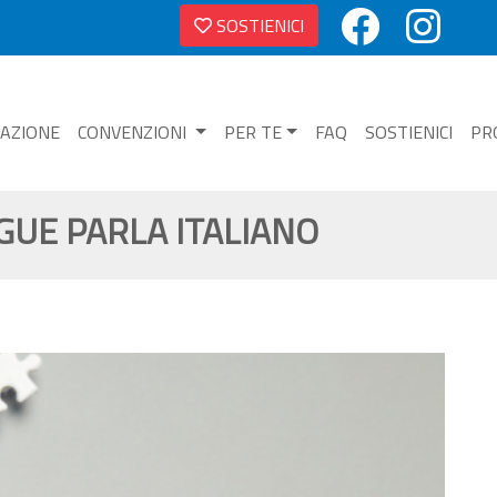
SOSTIENICI
NAZIONE
CONVENZIONI
PER TE
FAQ
SOSTIENICI
PR
GUE PARLA ITALIANO