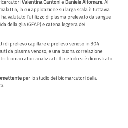
ricercatori
Valentina Cantoni
e
Daniele Altomare
. Al
alattia, la cui applicazione su larga scala è tuttavia
ha valutato l’utilizzo di plasma prelevato da sangue
cida della glia (GFAP) e catena leggera dei
ti di prelievo capillare e prelievo venoso in 304
tenuti da plasma venoso, e una buona correlazione
ltri biomarcatori analizzati. Il metodo si è dimostrato
romettente
per lo studio dei biomarcatori della
ca.