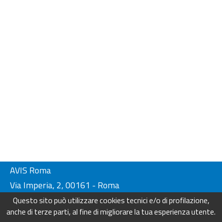
AVIS Roma
Via Imperia, 2, 00161 - Roma
Tel. 06-44230134/ 4404249
Questo sito può utilizzare cookies tecnici e/o di profilazione,
Fax. 06-44230136
anche di terze parti, al fine di migliorare la tua esperienza utente.