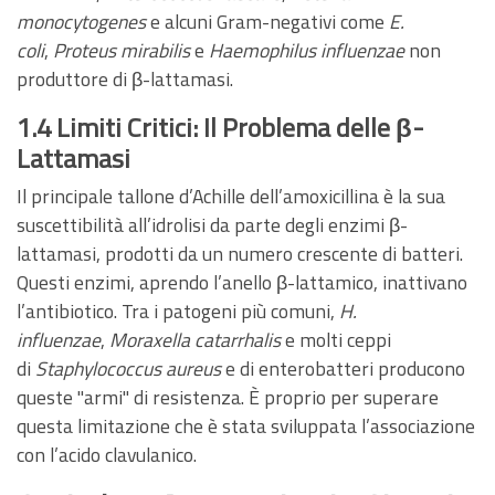
monocytogenes
e alcuni Gram-negativi come
E.
coli
,
Proteus mirabilis
e
Haemophilus influenzae
non
produttore di β-lattamasi.
1.4 Limiti Critici: Il Problema delle β-
Lattamasi
Il principale tallone d’Achille dell’amoxicillina è la sua
suscettibilità all’idrolisi da parte degli enzimi β-
lattamasi, prodotti da un numero crescente di batteri.
Questi enzimi, aprendo l’anello β-lattamico, inattivano
l’antibiotico. Tra i patogeni più comuni,
H.
influenzae
,
Moraxella catarrhalis
e molti ceppi
di
Staphylococcus aureus
e di enterobatteri producono
queste "armi" di resistenza. È proprio per superare
questa limitazione che è stata sviluppata l’associazione
con l’acido clavulanico.