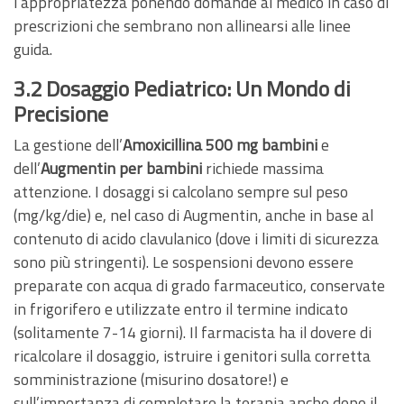
l’appropriatezza ponendo domande al medico in caso di
prescrizioni che sembrano non allinearsi alle linee
guida.
3.2 Dosaggio Pediatrico: Un Mondo di
Precisione
La gestione dell’
Amoxicillina 500 mg bambini
e
dell’
Augmentin per bambini
richiede massima
attenzione. I dosaggi si calcolano sempre sul peso
(mg/kg/die) e, nel caso di Augmentin, anche in base al
contenuto di acido clavulanico (dove i limiti di sicurezza
sono più stringenti). Le sospensioni devono essere
preparate con acqua di grado farmaceutico, conservate
in frigorifero e utilizzate entro il termine indicato
(solitamente 7-14 giorni). Il farmacista ha il dovere di
ricalcolare il dosaggio, istruire i genitori sulla corretta
somministrazione (misurino dosatore!) e
sull’importanza di completare la terapia anche dopo il