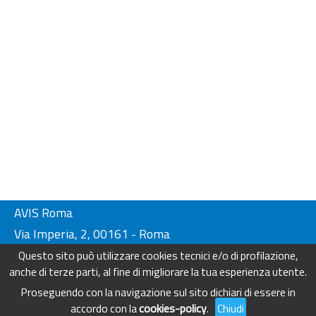
AVIS Roma
Via Imperia, 2, 00161 - Roma
Tel. 06-44230134/ 4404249
Questo sito può utilizzare cookies tecnici e/o di profilazione,
Fax. 06-44230136
anche di terze parti, al fine di migliorare la tua esperienza utente.
info@avisroma.it - www.avisroma.it
Proseguendo con la navigazione sul sito dichiari di essere in
accordo con la
cookies-policy
.
Chiudi