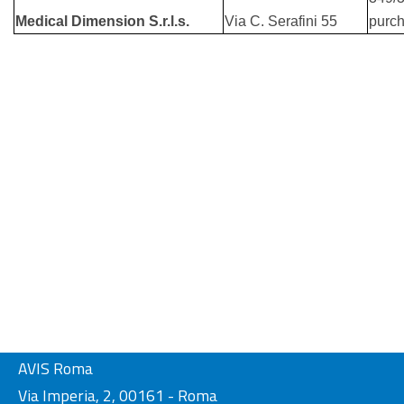
Medical Dimension S.r.l.s.
Via C. Serafini 55
purc
AVIS Roma
Via Imperia, 2, 00161 - Roma