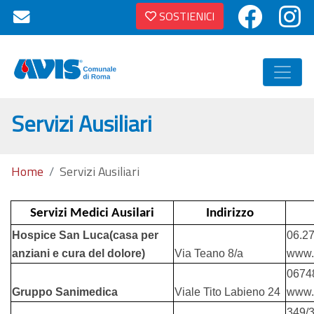
SOSTIENICI
Servizi Ausiliari
Home
Servizi Ausiliari
Servizi Medici Ausilari
Indirizzo
Hospice San Luca(casa per
06.27
anziani e cura del dolore)
Via Teano 8/a
www.
0674
Gruppo Sanimedica
Viale Tito Labieno 24
www.
349/