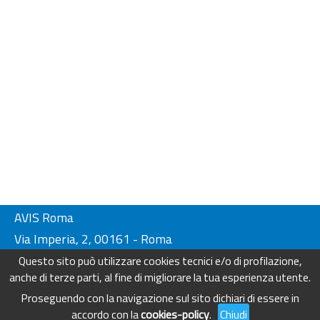
AVIS Roma
Via Imperia, 2, 00161 - Roma
Tel. 06-44230134/ 4404249
Questo sito può utilizzare cookies tecnici e/o di profilazione,
Fax. 06-44230136
anche di terze parti, al fine di migliorare la tua esperienza utente.
info@avisroma.it - www.avisroma.it
Proseguendo con la navigazione sul sito dichiari di essere in
accordo con la
cookies-policy
.
Chiudi