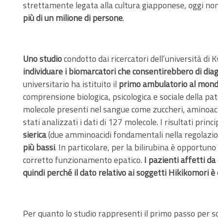
strettamente legata alla cultura giapponese, oggi non è
più di un milione di persone
.
Uno
studio
condotto dai ricercatori dell’università di
individuare i biomarcatori che consentirebbero di di
universitario ha istituito il
primo ambulatorio al mondo
comprensione biologica, psicologica e sociale della pa
molecole presenti nel sangue come zuccheri, aminoacidi
stati analizzati i dati di 127 molecole. I risultati pri
sierica
(due amminoacidi fondamentali nella regolazione
più bassi
. In particolare, per la bilirubina è opportun
corretto funzionamento epatico.
I pazienti affetti d
quindi perché il dato relativo ai soggetti Hikikomori è 
Per quanto lo studio rappresenti il primo passo per scop