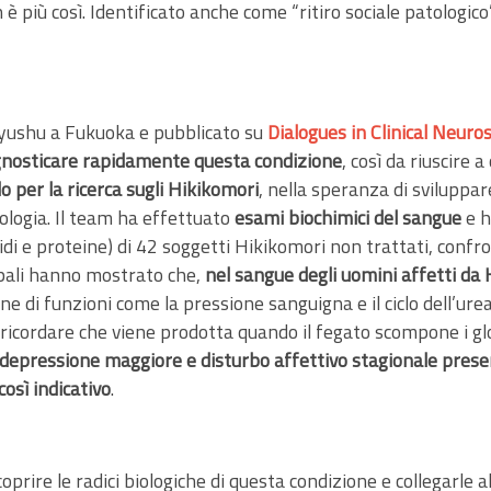
 più così. Identificato anche come “ritiro sociale patologico
 Kyushu a Fukuoka e pubblicato su
Dialogues in Clinical Neuro
agnosticare rapidamente questa condizione
, così da riuscire 
 per la ricerca sugli Hikikomori
, nella speranza di sviluppar
tologia. Il team ha effettuato
esami biochimici del sangue
e h
 e proteine) di 42 soggetti Hikikomori non trattati, confronta
ncipali hanno mostrato che,
nel sangue degli uomini affetti da Hik
 di funzioni come la pressione sanguigna e il ciclo dell’ure
o ricordare che viene prodotta quando il fegato scompone i gl
a depressione maggiore e disturbo affettivo stagionale present
così indicativo
.
rire le radici biologiche di questa condizione e collegarle al l