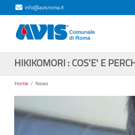
info@avisroma.it
HIKIKOMORI : COS'E' E PER
Home
News