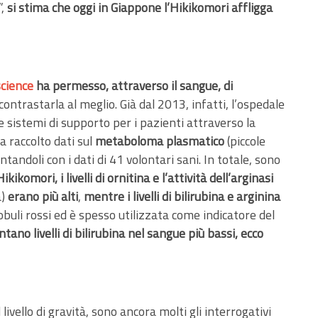
”,
si stima che oggi in Giappone l’Hikikomori affligga
science
ha permesso, attraverso il sangue, di
a contrastarla al meglio. Già dal 2013, infatti, l’ospedale
e sistemi di supporto per i pazienti attraverso la
a raccolto dati sul
metaboloma plasmatico
(piccole
ndoli con i dati di 41 volontari sani. In totale, sono
ikomori, i livelli di ornitina e l’attività dell’arginasi
a)
erano più alti
,
mentre i livelli di bilirubina e arginina
obuli rossi ed è spesso utilizzata come indicatore del
ano livelli di bilirubina nel sangue più bassi, ecco
ivello di gravità, sono ancora molti gli interrogativi