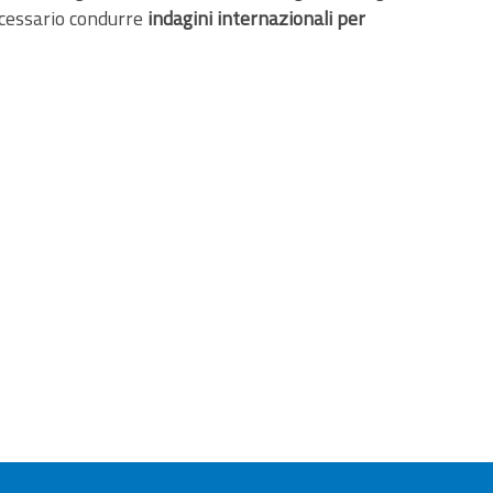
necessario condurre
indagini internazionali per