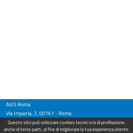
AVIS Roma
Via Imperia, 2, 00161 - Roma
Tel. 06-44230134/ 4404249
Questo sito può utilizzare cookies tecnici e/o di profilazione,
Fax. 06-44230136
anche di terze parti, al fine di migliorare la tua esperienza utente.