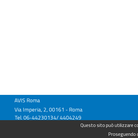
AVIS Roma
Via Imperia, 2, 00161 - Roma
Tel. 06-44230134/ 4404249
Fax. 06-44230136
Questo sito può utilizzare coo
info@avisroma.it - www.avisroma.it
Proseguendo con