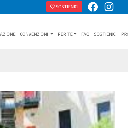
SOSTIENICI
NAZIONE
CONVENZIONI
PER TE
FAQ
SOSTIENICI
PR