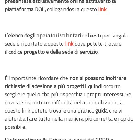
presentata esclusivamente online attraverso la
piattaforma DOL,
collegandosi a questo
link
.
L’
elenco degli operatori volontari
richiesti per singola
sede è riportato a questo
link
dove potete trovare
il
codice progetto e della sede di servizio
.
È importante ricordare che
non si possono inoltrare
richieste di adesione a più progetti
, quindi occorre
scegliere quello che più rispecchia i propri interessi. Se
doveste riscontrare difficoltà nella compilazione, a
questo
link
potete trovare una pratica
guida
che vi
aiuterà a fare tutto nella maniera più corretta e rapida
possibile.
L’
informativa sulla Privacy
, ai sensi del GDPR n.