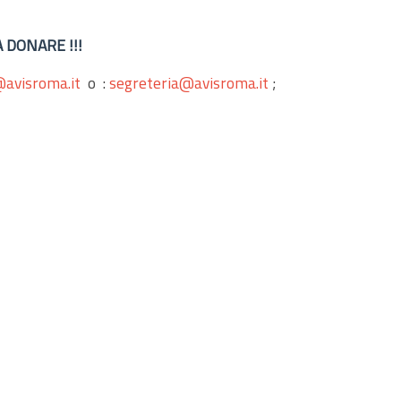
 DONARE !!!
@avisroma.it
o :
segreteria@avisroma.it
;