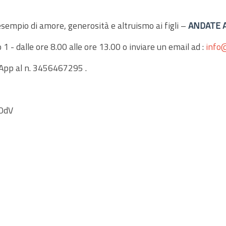
 esempio di amore, generosità e altruismo ai figli –
ANDATE A
 - dalle ore 8.00 alle ore 13.00 o inviare un email ad :
info
sApp al n. 3456467295 .
 OdV