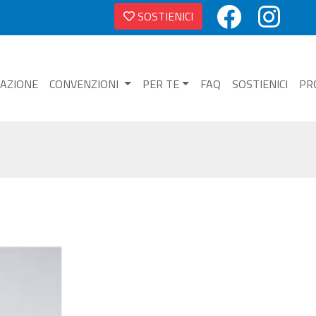
SOSTIENICI
NAZIONE
CONVENZIONI
PER TE
FAQ
SOSTIENICI
PR