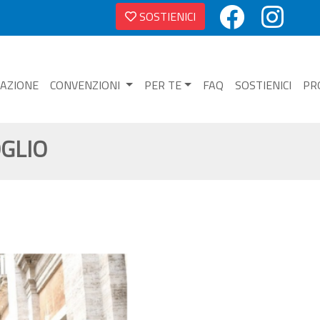
SOSTIENICI
NAZIONE
CONVENZIONI
PER TE
FAQ
SOSTIENICI
PR
OGLIO