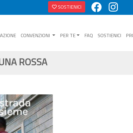
SOSTIENICI
NAZIONE
CONVENZIONI
PER TE
FAQ
SOSTIENICI
PR
LUNA ROSSA