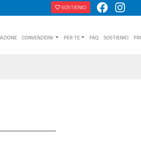
SOSTIENICI
NAZIONE
CONVENZIONI
PER TE
FAQ
SOSTIENICI
PR