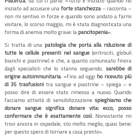
Piacenza
, da cui ci parla: «Tutto è iniziato quando ho
iniziato ad accusare una
forte stanchezza
– racconta –
non mi sentivo in forze e quando sono andato a farmi
visitare, lo scorso maggio, mi è stata diagnosticata una
forma di anemia molto grave: la
pancitopenia
».
Si tratta di una
patologia che porta alla riduzione di
tutte le cellule presenti nel sangue
(eritrociti, globuli
bianchi e piastrine) e che, a quanto comunicato finora
dagli specialisti che lo stanno seguendo,
sarebbe di
origine autoimmunitaria
: «Fino ad oggi
ho ricevuto più
di 35 trasfusioni
tra sangue e piastrine – spiega – e
posso dire di essere stato rimesso a nuovo. Quando
facciamo attività di sensibilizzazione
spieghiamo che
donare sangue significa donare vita: ecco, posso
confermare che è esattamente così
. Nonostante mi
trovi ancora in ospedale, sto molto meglio, quasi bene:
per questo spero di tornare a casa presto».