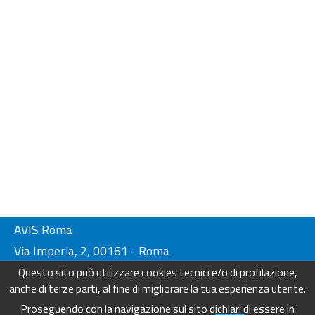
AVIS Roma
Via Imperia, 2, 00161 - Roma
Tel. 06-44230134/ 4404249
Questo sito può utilizzare cookies tecnici e/o di profilazione,
Fax. 06-44230136
anche di terze parti, al fine di migliorare la tua esperienza utente.
info@avisroma.it - www.avisroma.it
Proseguendo con la navigazione sul sito dichiari di essere in