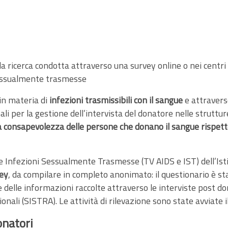
ricerca condotta attraverso una survey online o nei centri di
 sessualmente trasmesse
in materia di
infezioni trasmissibili con il sangue
e attravers
li per la gestione dell’intervista del donatore nelle strutture
a consapevolezza delle persone che donano il sangue rispet
e Infezioni Sessualmente Trasmesse (TV AIDS e IST) dell’Isti
vey
, da compilare in completo anonimato: il questionario è st
 e delle informazioni raccolte attraverso le interviste post 
onali (SISTRA). Le attività di rilevazione sono state avviate
onatori