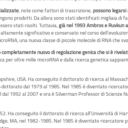
ializzate
, note come fattori di trascrizione,
possono legarsi 
o prodotti. Da allora sono stati identificati migliaia di fat
sero stati risolti. Tuttavia,
già nel 1993 Ambros e Ruvkun av
to altamente significativo e conservato nel corso dell’evoluzio
 microRNA, una nuova classe di piccole molecole di RNA che svo
io completamente nuovo di regolazione genica che si è rivelat
ca per oltre mille microRNA e dalla ricerca genetica sappiamo 
hire, USA. Ha conseguito il dottorato di ricerca al Massach
t-dottorato dal 1979 al 1985. Nel 1985 è diventato ricercato
 dal 1992 al 2007 e ora è Silverman Professor di Scienze Na
2. Ha conseguito il dottorato di ricerca all’Università di Ha
ge, MA, nel 1982-1985. Nel 1985 è diventato ricercatore pr