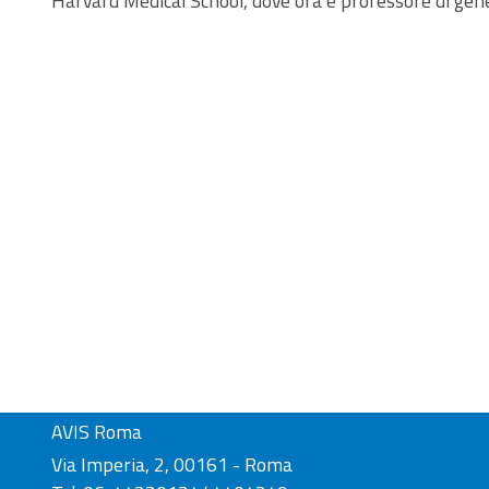
Harvard Medical School, dove ora è professore di gene
AVIS Roma
Via Imperia, 2, 00161 - Roma