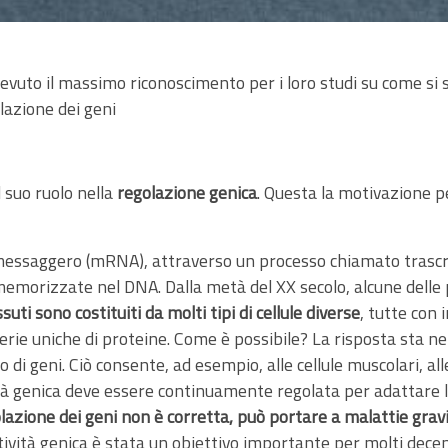
to il massimo riconoscimento per i loro studi su come si svi
lazione dei geni
 suo ruolo nella
regolazione genica
. Questa la motivazione p
essaggero (mRNA), attraverso un processo chiamato trascri
memorizzate nel DNA. Dalla metà del XX secolo, alcune delle 
suti sono costituiti da molti tipi di cellule diverse
, tutte con
erie uniche di proteine. Come è possibile? La risposta sta ne
o di geni. Ciò consente, ad esempio, alle cellule muscolari, alle 
tività genica deve essere continuamente regolata per adattare 
olazione dei geni non è corretta, può portare a malattie grav
tività genica è stata un obiettivo importante per molti decen