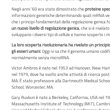
Negli anni ‘60 era stato dimostrato che
proteine spec
informazioni genetiche determinando quali mRNA vengon
che i principi fondamentali della regolazione genica fos
un nuovo livello di regolazione genica
, che si è rivela
sviluppano i diversi tipi di cellule e hanno scoperto i
La loro scoperta rivoluzionaria ha rivelato un princip
gli esseri umani
. Oggi si sa che il genoma umano codifi
normalmente senza microRNA.
Victor Ambros è nato nel 1953 ad Hanover, New Hamps
nel 1979, dove ha svolto anche attività di ricerca pos
MA. È stato professore alla Dartmouth Medical School
School, Worcester, MA.
Gary Ruvkun è nato a Berkeley, California, USA nel 195
Massachusetts Institute of Technology (MIT), Cambrid