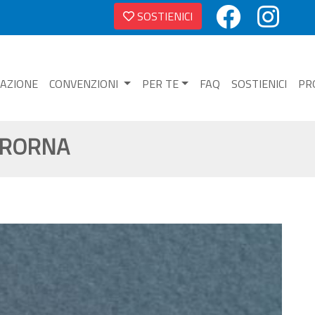
SOSTIENICI
NAZIONE
CONVENZIONI
PER TE
FAQ
SOSTIENICI
PR
ICRORNA