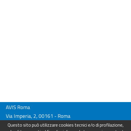
AVIS Roma
Via Imperia, 2, 00161 - Roma
Tel. 06-44230134/ 4404249
Questo sito può utilizzare cookies tecnici e/o di profilazione,