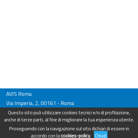
AVIS Roma
Via Imperia, 2, 00161 - Roma
Tel. 06-44230134/ 4404249
Questo sito può utilizzare cookies tecnici e/o di profilazione,
Fax. 06-44230136
anche di terze parti, al fine di migliorare la tua esperienza utente.
info@avisroma.it - www.avisroma.it
Proseguendo con la navigazione sul sito dichiari di essere in
accordo con la
cookies-policy
.
Chiudi