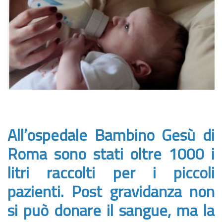
All’ospedale Bambino Gesù di
Roma sono stati oltre 1000 i
litri raccolti per i piccoli
pazienti. Post gravidanza non
si può donare il sangue, ma la