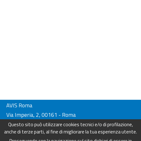
AVIS Roma
Via Imperia, 2, 00161 - Roma
Tel. 06-44230134/ 4404249
Questo sito può utilizzare cookies tecnici e/o di profilazione,
Fax. 06-44230136
anche di terze parti, al fine di migliorare la tua esperienza utente.
info@avisroma.it - www.avisroma.it
Proseguendo con la navigazione sul sito dichiari di essere in