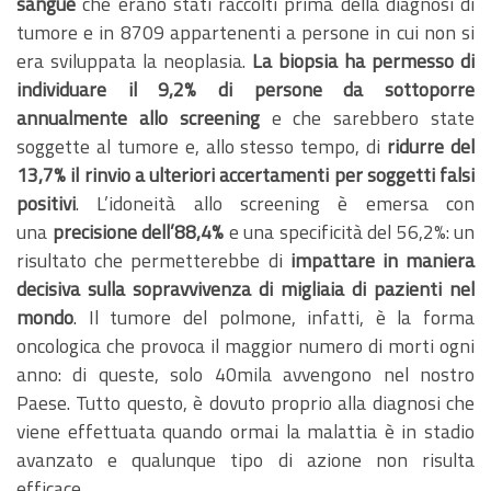
sangue
che erano stati raccolti prima della diagnosi di
tumore e in 8709 appartenenti a persone in cui non si
era sviluppata la neoplasia.
La biopsia ha permesso di
individuare il 9,2% di persone da sottoporre
annualmente allo screening
e che sarebbero state
soggette al tumore e, allo stesso tempo, di
ridurre del
13,7% il rinvio a ulteriori accertamenti per soggetti falsi
positivi
. L’idoneità allo screening è emersa con
una
precisione dell’88,4%
e una specificità del 56,2%: un
risultato che permetterebbe di
impattare in maniera
decisiva sulla sopravvivenza di migliaia di pazienti nel
mondo
. Il tumore del polmone, infatti, è la forma
oncologica che provoca il maggior numero di morti ogni
anno: di queste, solo 40mila avvengono nel nostro
Paese. Tutto questo, è dovuto proprio alla diagnosi che
viene effettuata quando ormai la malattia è in stadio
avanzato e qualunque tipo di azione non risulta
efficace.