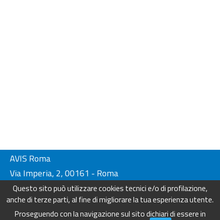
AVIS Roma
Via Imperia, 2, 00161 - Roma
Tel. 06-44230134/ 4404249
Questo sito può utilizzare cookies tecnici e/o di profilazione,
Fax. 06-44230136
anche di terze parti, al fine di migliorare la tua esperienza utente.
info@avisroma.it - www.avisroma.it
Proseguendo con la navigazione sul sito dichiari di essere in